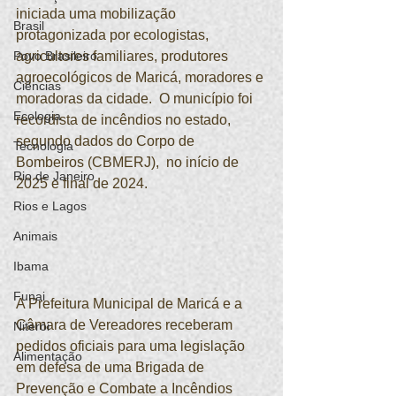
iniciada uma mobilização 
Brasil
protagonizada por ecologistas, 
Povo Brasileiro
agricultores familiares, produtores 
agroecológicos de Maricá, moradores e 
Ciências
moradoras da cidade.  O município foi 
Ecologia
recordista de incêndios no estado, 
segundo dados do Corpo de 
Tecnologia
Bombeiros (CBMERJ),  no início de 
Rio de Janeiro
2025 e final de 2024.
Rios e Lagos
Animais
Ibama
Funai
A Prefeitura Municipal de Maricá e a 
Câmara de Vereadores receberam 
Niterói
pedidos oficiais para uma legislação 
Alimentação
em defesa de uma Brigada de 
Prevenção e Combate a Incêndios 