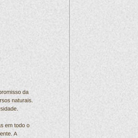
promisso da 
sos naturais. 
rsidade.
as em todo o 
ente. A 