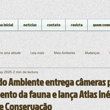
a inicial
notícias
contato
revista
quem som
e uma atitude
Leia mais
Meio Ambiente
Mudanças
ay 2025
2 min de lectura
gia
Rio de Janeiro
Rios e Lagos
Animais
Ibama
 do Ambiente entrega câmeras 
nto da fauna e lança Atlas iné
e Conservação