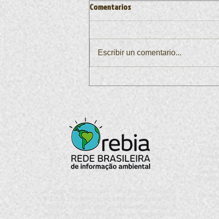
Comentarios
Escribir un comentario...
Enquanto o Rio enfrenta
turbulências, uma nova liderança
desponta em Brasília: Rafael Braz
Gustav
Presid
REBIA e
Telefon
E-mail
A Rede Brasileira de Informação Ambiental
Redes 
(REBIA) traz informação sobre meio ambiente e
ecologia e ações que são relevantes por todo o
mundo e conta com um time de repórteres de