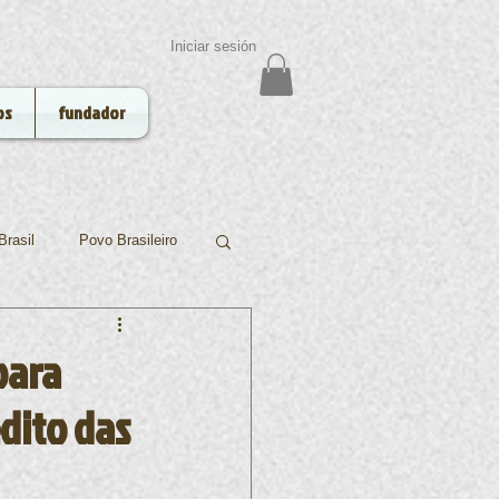
Iniciar sesión
os
fundador
Brasil
Povo Brasileiro
Funai
Niterói
para
dito das