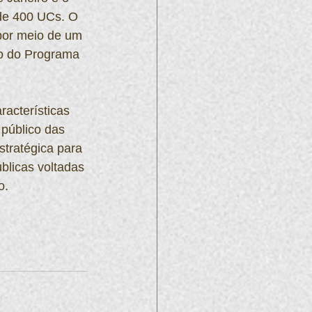
 de 400 UCs. O 
 por meio de um 
o do Programa 
acterísticas 
público das 
stratégica para 
úblicas voltadas 
o.