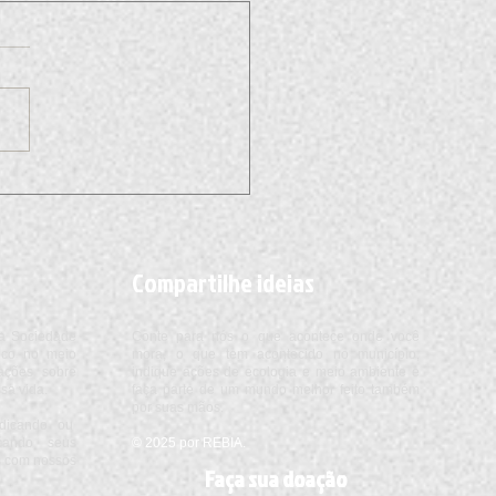
istas apostam em lagartos
frear colapso ambiental por
do homem em ilha africana
Compartilhe ideias
a Sociedade
Conte para nós o que acontece onde você
foco no meio
mora, o que tem acontecido no município,
ações sobre
indique ações de ecologia e meio ambiente e
sa vida.
faça parte de um mundo melhor feito também
por suas mãos.
ndicando ou
cando seus
© 2025 por REBIA.
os com nossos
Faça sua doação