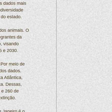
os dados mais 
diversidade 
 do estado.
dos animais. O 
egrantes da 
, visando 
5 e 2030.
 Por meio de 
dos dados. 
 Atlântica, 
a. Dessas, 
 e 260 de 
xtinção.
 Janeiro é o 