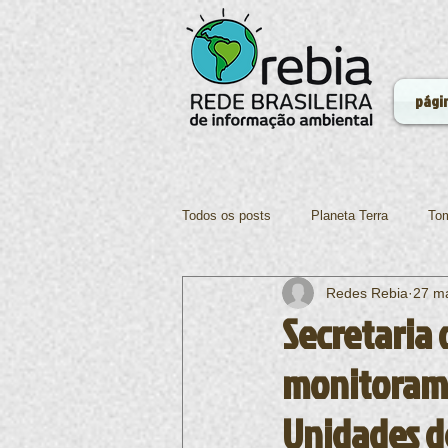
págin
Todos os posts
Planeta Terra
Tom
Redes Rebia
27 m
Ciências
Ecologia
Tecnolo
Secretaria
monitorame
Alimentação
Unidades d