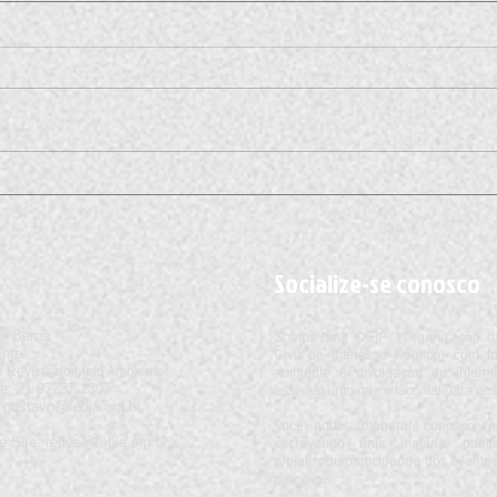
Quando o Clima apita o jogo -
Cient
Geraldo Lopes da Conceição
para 
Cunha
ação 
Socialize-se conosco
o Berna
Somos uma OCIP (Organização d
ente
Civil de Interesse Público) com 
 Revista do Meio Ambiente.
ambiente e divulgação de inform
e:
​21
97237
-1307
esse assunto que é tão vital para nos
:
gustavo@rebia.org.br
Você pode colaborar conosco i
e Site:
redes@rebia.org.br
escrevendo uma matéria, publi
projetos ou participando dos event
parceiros.