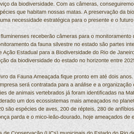
erviço da biodiversidade. Com as câmeras, conseguirem
spécies que habitam nossas matas. A preservação da bio
uma necessidade estratégica para o presente e o futuro
 fluminenses receberão câmeras para o monitoramento 
itoramento da fauna silvestre no estado são partes int
e Ação Estadual para a Biodiversidade do Rio de Janeiro
ção da biodiversidade do estado no horizonte entre 202
Livro da Fauna Ameaçada fique pronto em até dois anos.
empresa será contratada para a análise e a organização 
es de animais vertebrados já foram identificadas na Mata
derado um dos ecossistemas mais ameaçados no planet
 são espécies de aves, 200 de répteis, 280 de anfíbios
nça parda e o mico-leão-dourado, hoje ameaçados de e
s de Conservação (UCs) municipais do Estado do Rio de