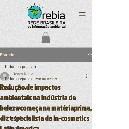
Entrada
Todos os posts
Redes Rebia
Todos os posts
10 jun 2025
3 min de lectura
Redução de impactos
Planeta Terra
ambientais na indústria de
Tome uma atitude
beleza começa na matériaprima,
Leia mais
diz especialista da in-cosmetics
Meio Ambiente
Latin America
Mudanças