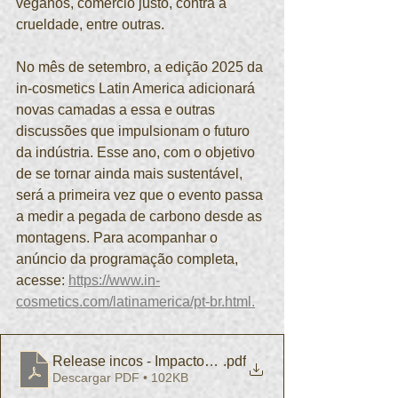
veganos, comércio justo, contra a 
crueldade, entre outras.
No mês de setembro, a edição 2025 da 
in-cosmetics Latin America adicionará 
novas camadas a essa e outras 
discussões que impulsionam o futuro 
da indústria. Esse ano, com o objetivo 
de se tornar ainda mais sustentável, 
será a primeira vez que o evento passa 
a medir a pegada de carbono desde as 
montagens. Para acompanhar o 
anúncio da programação completa, 
acesse: 
https://www.in-
cosmetics.com/latinamerica/pt-br.html.
Release incos - Impactos_Ambientais - Ajustado
.pdf
Descargar PDF • 102KB