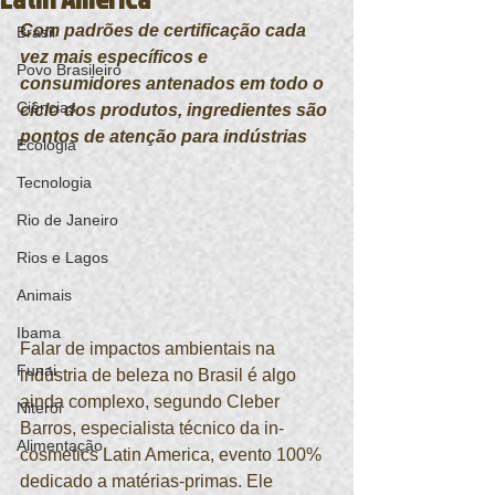
Com padrões de certificação cada 
Brasil
vez mais específicos e 
Povo Brasileiro
consumidores antenados em todo o 
Ciências
ciclo dos produtos, ingredientes são 
pontos de atenção para indústrias
Ecologia
Tecnologia
Rio de Janeiro
Rios e Lagos
Animais
Ibama
Falar de impactos ambientais na 
Funai
indústria de beleza no Brasil é algo 
ainda complexo, segundo Cleber 
Niterói
Barros, especialista técnico da in-
Alimentação
cosmetics Latin America, evento 100% 
dedicado a matérias-primas. Ele 