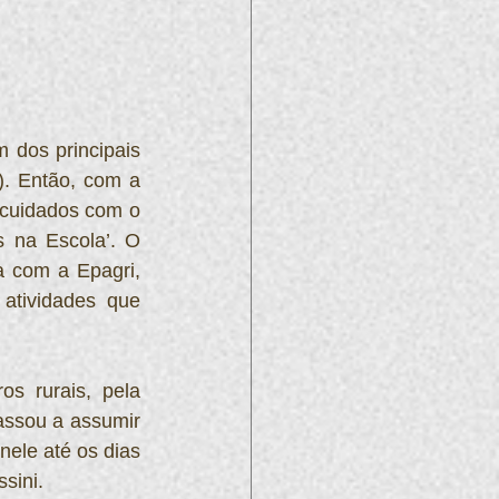
 dos principais 
. Então, com a 
 cuidados com o 
 na Escola’. O 
 com a Epagri, 
atividades que 
s rurais, pela 
ssou a assumir 
ele até os dias 
sini.