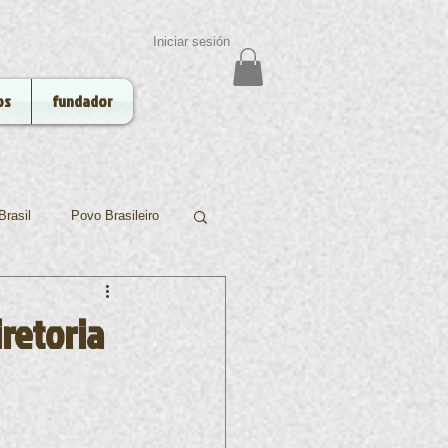
Iniciar sesión
os
fundador
Brasil
Povo Brasileiro
Funai
Niterói
iretoria