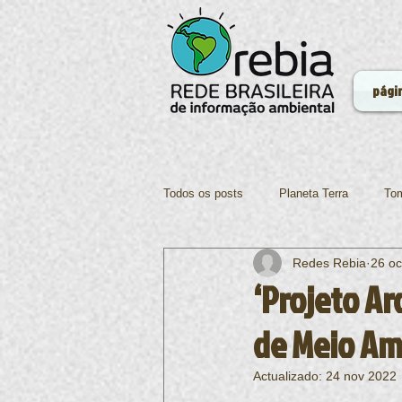
págin
Todos os posts
Planeta Terra
Tom
Redes Rebia
26 oc
Ciências
Ecologia
Tecnolo
‘Projeto Ar
de Meio Am
Alimentação
Actualizado:
24 nov 2022