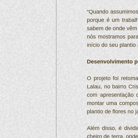
“Quando assumimos o
porque é um trabalh
sabem de onde vêm 
nós mostramos para 
início do seu planti
Desenvolvimento p
O projeto foi retom
Lalau, no bairro Cr
com apresentação d
montar uma composte
plantio de flores no 
Além disso, é divid
cheiro de terra, on