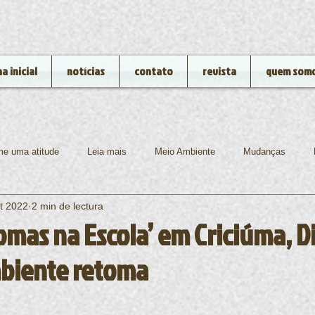
a inicial
notícias
contato
revista
quem som
e uma atitude
Leia mais
Meio Ambiente
Mudanças
t 2022
2 min de lectura
gia
Rio de Janeiro
Rios e Lagos
Animais
Ibama
omas na Escola’ em Criciúma, D
biente retoma