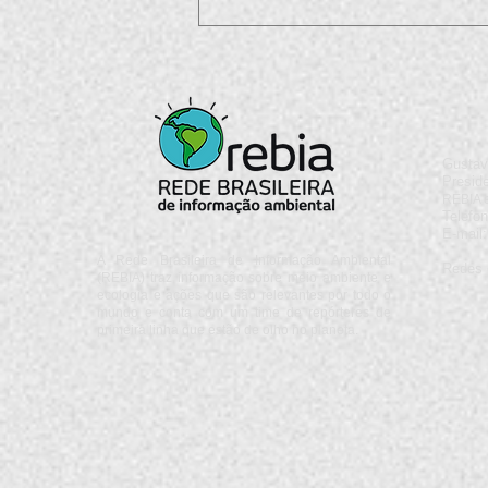
Enquanto o Rio enfrenta
turbulências, uma nova liderança
desponta em Brasília: Rafael Braz
Gustav
Presid
REBIA e
Telefon
E-mail
A Rede Brasileira de Informação Ambiental
Redes 
(REBIA) traz informação sobre meio ambiente e
ecologia e ações que são relevantes por todo o
mundo e conta com um time de repórteres de
primeira linha que estão de olho no planeta.