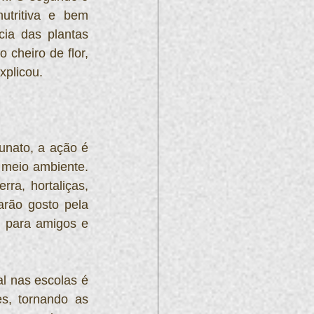
tritiva e bem 
ia das plantas 
cheiro de flor, 
xplicou.
nato, a ação é 
meio ambiente. 
a, hortaliças, 
rão gosto pela 
 para amigos e 
l nas escolas é 
, tornando as 