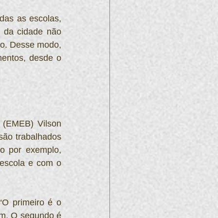
as as escolas, 
 da cidade não 
o. Desse modo, 
entos, desde o 
 (EMEB) Vilson 
são trabalhados 
o por exemplo, 
escola e com o 
O primeiro é o 
m. O segundo é 