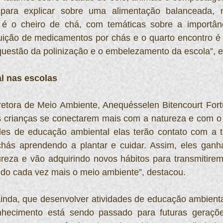
para explicar sobre uma alimentação balanceada, nu
o é o cheiro de chá, com temáticas sobre a importânc
tuição de medicamentos por chás e o quarto encontro é o 
questão da polinização e o embelezamento da escola”, e
l nas escolas
etora de Meio Ambiente, Anequésselen Bitencourt Fortu
s crianças se conectarem mais com a natureza e com o 
es de educação ambiental elas terão contato com a terr
chás aprendendo a plantar e cuidar. Assim, eles ganha
reza e vão adquirindo novos hábitos para transmitirem
ndo cada vez mais o meio ambiente”, destacou.
 ainda, que desenvolver atividades de educação ambienta
hecimento está sendo passado para futuras gerações