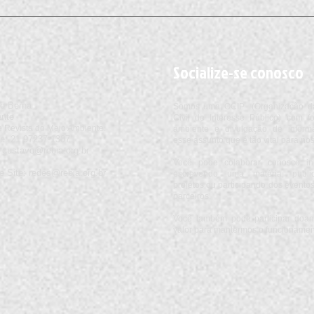
Quando o Clima apita o jogo -
Cient
Geraldo Lopes da Conceição
para 
Cunha
ação 
Socialize-se conosco
o Berna
Somos uma OCIP (Organização d
ente
Civil de Interesse Público) com 
 Revista do Meio Ambiente.
ambiente e divulgação de inform
e:
​21
97237
-1307
esse assunto que é tão vital para nos
:
gustavo@rebia.org.br
Você pode colaborar conosco i
e Site:
redes@rebia.org.br
escrevendo uma matéria, publi
projetos ou participando dos event
parceiros.
Você também pode participar doan
valor para mantermos o funcionament