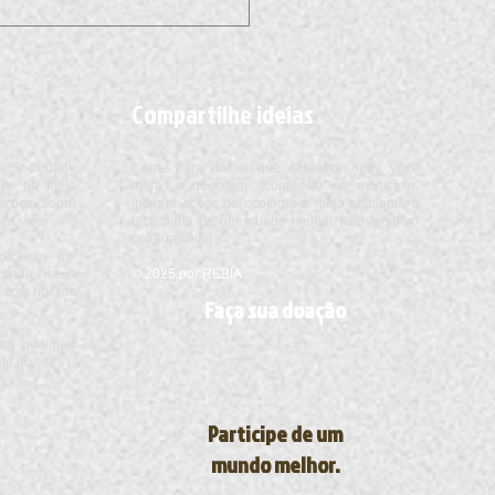
istas apostam em lagartos
frear colapso ambiental por
do homem em ilha africana
Compartilhe ideias
a Sociedade
Conte para nós o que acontece onde você
foco no meio
mora, o que tem acontecido no município,
ações sobre
indique ações de ecologia e meio ambiente e
sa vida.
faça parte de um mundo melhor feito também
por suas mãos.
ndicando ou
cando seus
© 2025 por REBIA.
os com nossos
Faça sua doação
do qualquer
o do site.
Participe de um
mundo melhor.