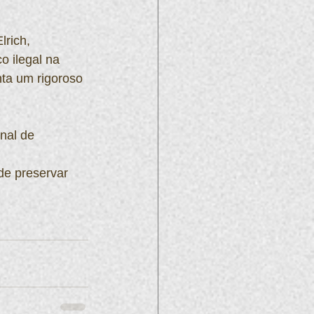
lrich, 
o ilegal na 
nta um rigoroso 
nal de 
de preservar 