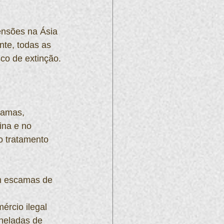
ensões na Ásia 
nte, todas as 
sco de extinção.
camas, 
ina e no 
o tratamento 
m escamas de 
ércio ilegal 
neladas de 