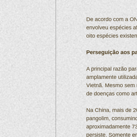
De acordo com a ONG
envolveu espécies af
oito espécies existe
Perseguição aos p
A principal razão pa
amplamente utilizada
Vietnã. Mesmo sem r
de doenças como art
Na China, mais de 2
pangolim, consumind
aproximadamente 73 m
persiste. Somente e