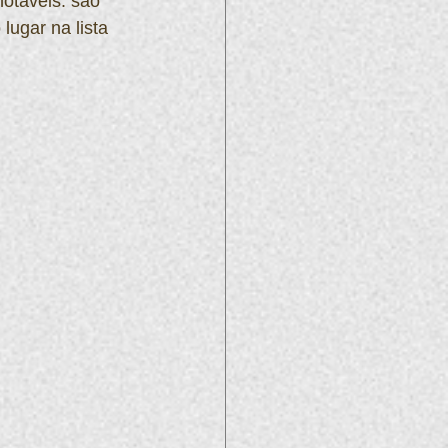
otáveis: são 
ugar na lista 