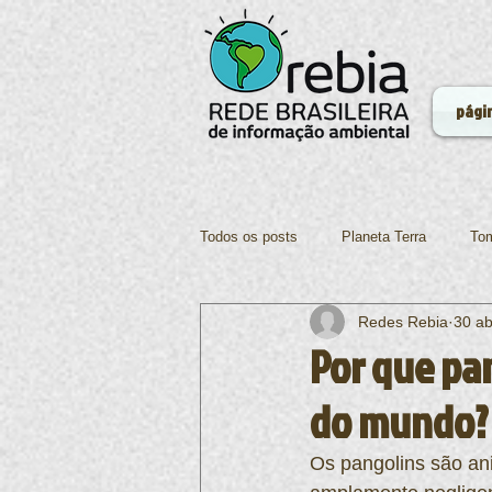
págin
Todos os posts
Planeta Terra
Tom
Redes Rebia
30 ab
Ciências
Ecologia
Tecnolo
Por que pan
do mundo?
Alimentação
Os pangolins são an