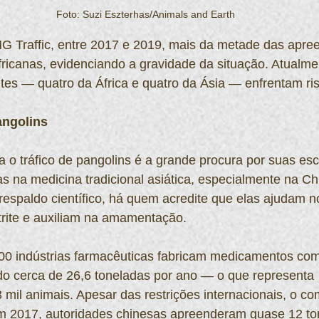
Foto: Suzi Eszterhas/Animals and Earth
 Traffic, entre 2017 e 2019, mais da metade das apre
ricanas, evidenciando a gravidade da situação. Atualme
ntes — quatro da África e quatro da Ásia — enfrentam ri
angolins
ra o tráfico de pangolins é a grande procura por suas es
s na medicina tradicional asiática, especialmente na Ch
espaldo científico, há quem acredite que elas ajudam n
rite e auxiliam na amamentação.
00 indústrias farmacêuticas fabricam medicamentos co
o cerca de 26,6 toneladas por ano — o que representa 
il animais. Apesar das restrições internacionais, o com
m 2017, autoridades chinesas apreenderam quase 12 to