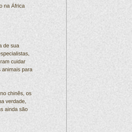
 na África 
a de sua 
pecialistas, 
ram cuidar 
s animais para 
no chinês, os 
 na verdade, 
ns ainda são 