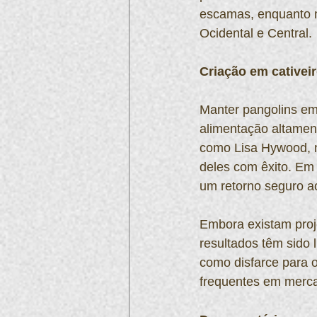
escamas, enquanto m
Ocidental e Central.
Criação em cativei
Manter pangolins em 
alimentação altament
como Lisa Hywood, n
deles com êxito. Em 
um retorno seguro a
Embora existam proje
resultados têm sido l
como disfarce para o
frequentes em merc