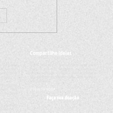
istas apostam em lagartos
frear colapso ambiental por
do homem em ilha africana
Compartilhe ideias
a Sociedade
Conte para nós o que acontece onde você
foco no meio
mora, o que tem acontecido no município,
ações sobre
indique ações de ecologia e meio ambiente e
sa vida.
faça parte de um mundo melhor feito também
por suas mãos.
ndicando ou
cando seus
© 2025 por REBIA.
os com nossos
Faça sua doação
do qualquer
o do site.