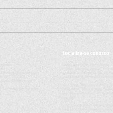
Quando o Clima apita o jogo -
Cient
Geraldo Lopes da Conceição
para 
Cunha
ação 
Socialize-se conosco
o Berna
Somos uma OCIP (Organização d
ente
Civil de Interesse Público) com 
 Revista do Meio Ambiente.
ambiente e divulgação de inform
e:
​21
97237
-1307
esse assunto que é tão vital para nos
:
gustavo@rebia.org.br
Você pode colaborar conosco i
e Site:
redes@rebia.org.br
escrevendo uma matéria, publi
projetos ou participando dos event
parceiros.
Você também pode participar doan
valor para mantermos o funcionament