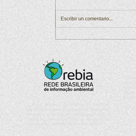
Escribir un comentario...
Enquanto o Rio enfrenta
turbulências, uma nova liderança
desponta em Brasília: Rafael Braz
Gustav
Presid
REBIA e
Telefon
E-mail
A Rede Brasileira de Informação Ambiental
Redes 
(REBIA) traz informação sobre meio ambiente e
ecologia e ações que são relevantes por todo o
mundo e conta com um time de repórteres de
primeira linha que estão de olho no planeta.