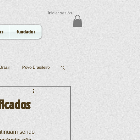
Iniciar sesión
os
fundador
Brasil
Povo Brasileiro
Funai
Niterói
ficados
ntinuam sendo 