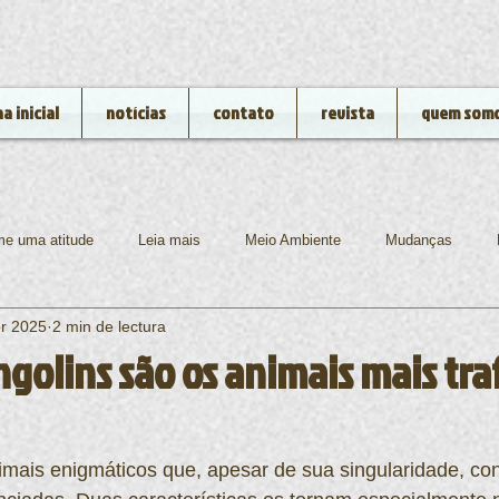
a inicial
notícias
contato
revista
quem som
e uma atitude
Leia mais
Meio Ambiente
Mudanças
r 2025
2 min de lectura
gia
Rio de Janeiro
Rios e Lagos
Animais
Ibama
golins são os animais mais tra
imais enigmáticos que, apesar de sua singularidade, co