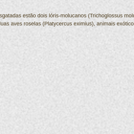
esgatadas estão dois lóris-molucanos (Trichoglossus mo
duas aves roselas (Platycercus eximius), animais exótic