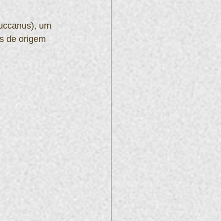
luccanus), um 
os de origem 