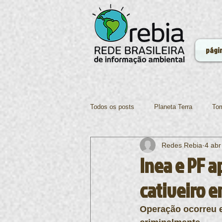
págin
Todos os posts
Planeta Terra
Tom
Redes Rebia
4 abr
Ciências
Ecologia
Tecnolo
Inea e PF 
cativeiro e
Alimentação
Operação ocorreu e