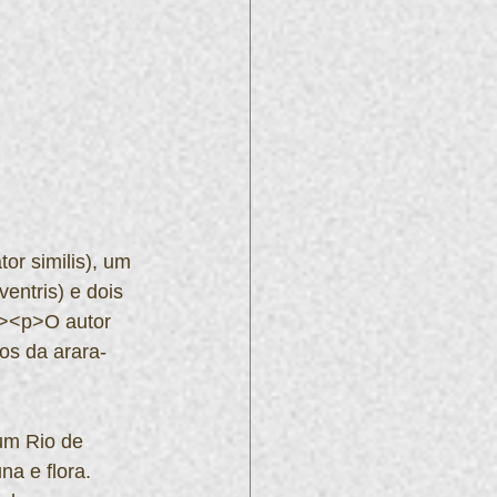
or similis), um 
entris) e dois 
p><p>O autor 
os da arara-
um Rio de 
a e flora. 