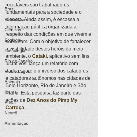
recicláveis são trabalhadores 
Brasil
fundamentais para a sociedade e o 
Povo Brasileiro
planeta. Ainda assim, é escassa a 
informação pública organizada a 
Ciências
respeito das condições em que vivem e 
Ecologia
trabalham. Com o objetivo de fortalecer 
a visibilidade destes heróis do meio 
Tecnologia
ambiente, o 
Cataki
, aplicativo sem fins 
Rio de Janeiro
lucrativos, lança um relatório com 
dados sobre o universo dos catadores 
Rios e Lagos
e catadoras autônomos nas cidades de 
Animais
Belo Horizonte, Rio de Janeiro e São 
Ibama
Paulo. Esta pesquisa faz parte das 
ações de 
Dez Anos do Pimp My 
Funai
Carroça
.
Niterói
Alimentação