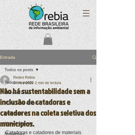
Entrada
Todos os posts
Redes Rebia
Todos os posts
24 nov 2022
2 min de lectura
Não há sustentabilidade sem a
Planeta Terra
inclusão de catadoras e
Tome uma atitude
catadores na coleta seletiva dos
Leia mais
municípios.
Meio Ambiente
Catadoras e catadores de materiais 
Mudanças