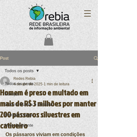
Post
Todos os posts
Redes Rebia
Todos os posts
4 de abr. de 2025
1 min de leitura
Homem é preso e multado em
Europa
mais de R$ 3 milhões por manter
Guerra Rússia e Ucrânia
200 pássaros silvestres em
Energia Limpa
cativeiro
Meio Ambiente
Os pássaros viviam em condições 