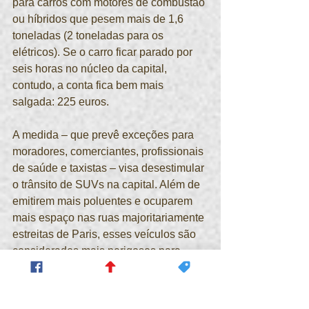
para carros com motores de combustão 
ou híbridos que pesem mais de 1,6 
toneladas (2 toneladas para os 
elétricos). Se o carro ficar parado por 
seis horas no núcleo da capital, 
contudo, a conta fica bem mais 
salgada: 225 euros.
A medida – que prevê exceções para 
moradores, comerciantes, profissionais 
de saúde e taxistas – visa desestimular 
o trânsito de SUVs na capital. Além de 
emitirem mais poluentes e ocuparem 
mais espaço nas ruas majoritariamente 
estreitas de Paris, esses veículos são 
considerados mais perigosos para 
pedestres do que carros normais.
No caso dos patinetes elétricos de 