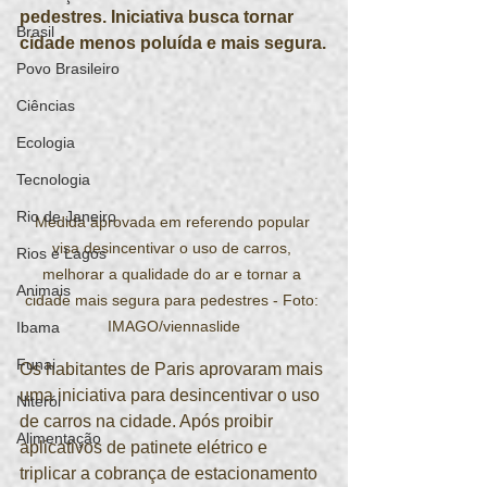
pedestres. Iniciativa busca tornar 
Brasil
cidade menos poluída e mais segura.
Povo Brasileiro
Ciências
Ecologia
Tecnologia
Rio de Janeiro
Medida aprovada em referendo popular 
visa desincentivar o uso de carros, 
Rios e Lagos
melhorar a qualidade do ar e tornar a 
Animais
cidade mais segura para pedestres - Foto: 
IMAGO/viennaslide
Ibama
Funai
Os habitantes de Paris aprovaram mais 
uma iniciativa para desincentivar o uso 
Niterói
de carros na cidade. Após proibir 
Alimentação
aplicativos de patinete elétrico e 
triplicar a cobrança de estacionamento 