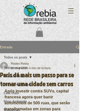
Entrada
Todos os posts
Redes Rebia
Todos os posts
28 mar 2025
4 min de lectura
Paris dá mais um passo para se
Planeta Terra
tornar uma cidade sem carros
Tome uma atitude
Após investir contra SUVs, capital 
Leia mais
francesa agora quer banir 
Meio Ambiente
automóveis de 500 ruas, que serão 
transformadas em zonas para 
Mudanças