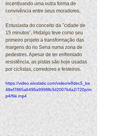
incentivando uma outra forma de 
convivência entre seus moradores. 
Entusiasta do conceito da "cidade de 
15 minutos", Hidalgo teve como seu 
primeiro projeto a transformação das 
margens do rio Sena numa zona de 
pedestres. Apesar de ter enfrentado 
resistência, as pistas são hoje usadas 
por ciclistas, corredores e festeiros.
https://video.wixstatic.com/video/e8dec5_ba
48ef7865a6496a9998fb3d200764a2/720p/m
p4/file.mp4