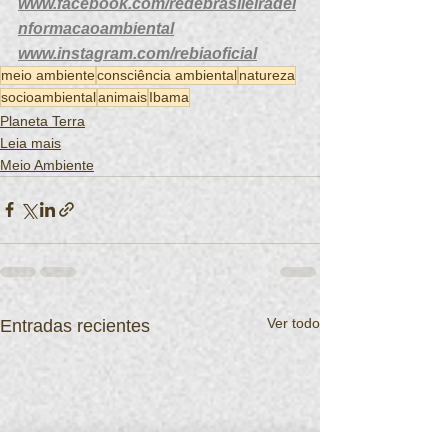
www.facebook.com/redebrasileiradei
nformacaoambiental
www.instagram.com/rebiaoficial
meio ambiente
consciência ambiental
natureza
socioambiental
animais
Ibama
Planeta Terra
Leia mais
Meio Ambiente
Ver todo
Entradas recientes