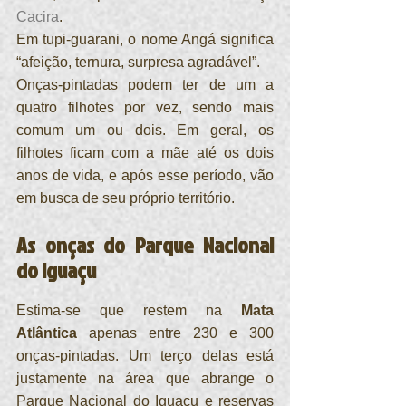
Cacira
.
Em tupi-guarani, o nome Angá significa 
“afeição, ternura, surpresa agradável”.
Onças-pintadas podem ter de um a 
quatro filhotes por vez, sendo mais 
comum um ou dois. Em geral, os 
filhotes ficam com a mãe até os dois 
anos de vida, e após esse período, vão 
em busca de seu próprio território.
As onças do Parque Nacional 
do Iguaçu
Estima-se que restem na 
Mata 
Atlântica
 apenas entre 230 e 300 
onças-pintadas. Um terço delas está 
justamente na área que abrange o 
Parque Nacional do Iguaçu e reservas 