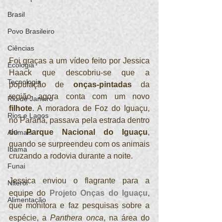
Brasil
Povo Brasileiro
Ciências
Foi graças a um vídeo feito por Jessica 
Ecologia
Haack que descobriu-se que a 
Tecnologia
população de 
onças-pintadas
 da 
região agora conta com um novo 
Rio de Janeiro
filhote
. A moradora de Foz do Iguaçu, 
Rios e Lagos
no Paraná, passava pela estrada dentro 
do 
Parque Nacional do Iguaçu
, 
Animais
quando se surpreendeu com os animais 
Ibama
cruzando a rodovia durante a noite.
Funai
Jessica enviou o flagrante para a 
Niterói
equipe do 
Projeto Onças do Iguaçu
, 
Alimentação
que monitora e faz pesquisas sobre a 
espécie, a 
Panthera onca
, na área do 