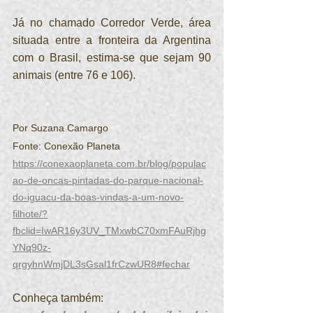
Já no chamado Corredor Verde, área 
situada entre a fronteira da Argentina 
com o Brasil, estima-se que sejam 90 
animais (entre 76 e 106).
Por Suzana Camargo
Fonte: Conexão Planeta
https://conexaoplaneta.com.br/blog/populac
ao-de-oncas-pintadas-do-parque-nacional-
do-iguacu-da-boas-vindas-a-um-novo-
filhote/?
fbclid=IwAR16y3UV_TMxwbC70xmFAuRjhg
YNq90z-
qrgyhnWmjDL3sGsal1frCzwUR8#fechar
Conheça também: 