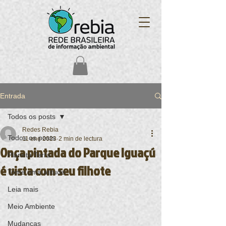
Entrada
Todos os posts
Redes Rebia
Todos os posts
11 ene 2023
2 min de lectura
Onça pintada do Parque Iguaçú
Planeta Terra
é vista com seu filhote
Tome uma atitude
Leia mais
Meio Ambiente
Mudanças