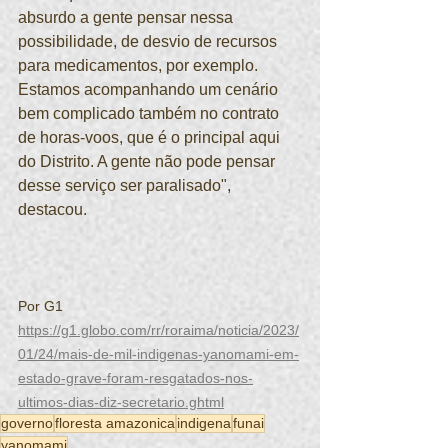
absurdo a gente pensar nessa 
possibilidade, de desvio de recursos 
para medicamentos, por exemplo. 
Estamos acompanhando um cenário 
bem complicado também no contrato 
de horas-voos, que é o principal aqui 
do Distrito. A gente não pode pensar 
desse serviço ser paralisado", 
destacou.
Por G1
https://g1.globo.com/rr/roraima/noticia/2023/
01/24/mais-de-mil-indigenas-yanomami-em-
estado-grave-foram-resgatados-nos-
ultimos-dias-diz-secretario.ghtml
governo
floresta amazonica
indigena
funai
yanomami