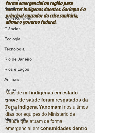
forma emergencial na região para 
socorrer indígenas doentes. Garimpo é o 
Brasil
principal causador da crise sanitária, 
Povo Brasileiro
afirma o governo federal.
Ciências
Ecologia
Tecnologia
Rio de Janeiro
Rios e Lagos
Animais
Ibama
Mais de 
mil indígenas em estado 
Funai
grave de saúde foram resgatados da 
Terra Indígena Yanomami
 nos últimos 
Niterói
dias por equipes do Ministério da 
Alimentação
Saúde que atuam de forma 
emergencial em 
comunidades dentro 