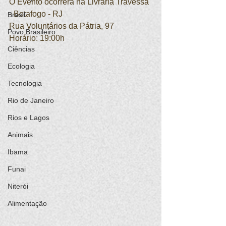
O Evento ocorrerá na Livraria Travessa 
- Botafogo - RJ
Brasil
Rua Voluntários da Pátria, 97
Povo Brasileiro
Horário: 19:00h
Ciências
Ecologia
Tecnologia
Rio de Janeiro
Rios e Lagos
Animais
Ibama
Funai
Niterói
Alimentação