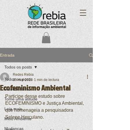
Entrada
Todos os posts
Redes Rebia
Todos os posts
25 mar 2023
1 min de lectura
Ecofeminismo Ambiental
Planeta Terra
Participe desse estudo sobre 
Tome uma atitude
ECOFEMINISMO e Justiça Ambiental, 
Leia mais
que homenageia a pesquisadora 
Selene Herculano.
Meio Ambiente
Mudanças