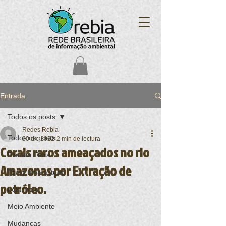
Entrada
Todos os posts
Redes Rebia
Todos os posts
30 dic 2022
2 min de lectura
Corais raros ameaçados no rio
Planeta Terra
Amazonas por Extração de
Tome uma atitude
petróleo.
Leia mais
Meio Ambiente
Mudanças