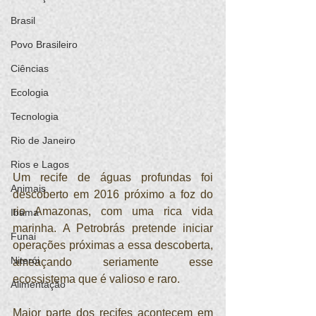
Brasil
Povo Brasileiro
Ciências
Ecologia
Tecnologia
Rio de Janeiro
Rios e Lagos
Um recife de águas profundas foi 
Animais
descoberto em 2016 próximo a foz do 
rio Amazonas, com uma rica vida 
Ibama
marinha. A Petrobrás pretende iniciar 
Funai
operações próximas a essa descoberta, 
Niterói
ameaçando seriamente esse 
ecossistema que é valioso e raro.
Alimentação
Maior parte dos recifes acontecem em 