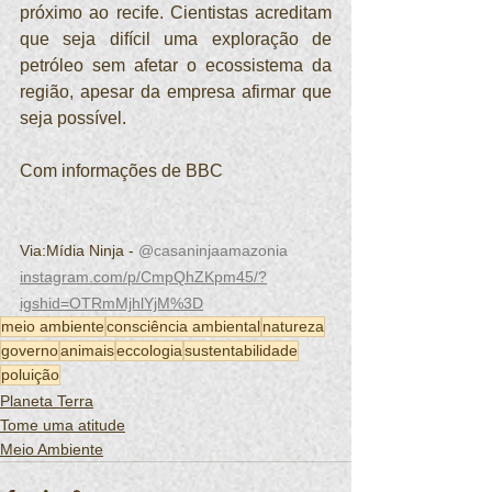
próximo ao recife. Cientistas acreditam 
que seja difícil uma exploração de 
petróleo sem afetar o ecossistema da 
região, apesar da empresa afirmar que 
seja possível.
Com informações de BBC
Via:Mídia Ninja - 
@casaninjaamazonia
instagram.com/p/CmpQhZKpm45/?
igshid=OTRmMjhlYjM%3D
meio ambiente
consciência ambiental
natureza
governo
animais
eccologia
sustentabilidade
poluição
Planeta Terra
Tome uma atitude
Meio Ambiente