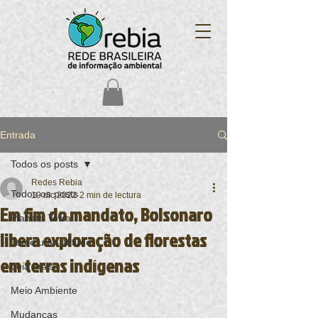
Entrada
Todos os posts
Redes Rebia
Todos os posts
19 dic 2022
2 min de lectura
Em fim do mandato, Bolsonaro
Planeta Terra
libera exploração de florestas
Tome uma atitude
em terras indígenas
Leia mais
Meio Ambiente
Mudanças