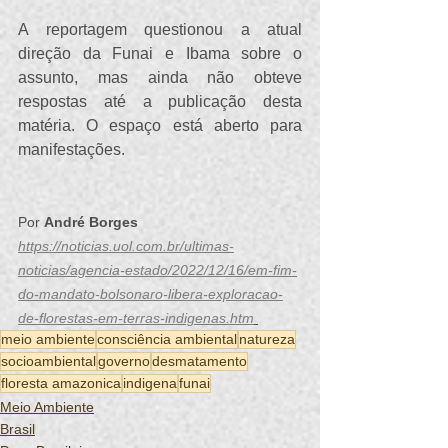
A reportagem questionou a atual 
direção da Funai e Ibama sobre o 
assunto, mas ainda não obteve 
respostas até a publicação desta 
matéria. O espaço está aberto para 
manifestações.
Por 
André Borges
https://noticias.uol.com.br/ultimas-
noticias/agencia-estado/2022/12/16/em-fim-
do-mandato-bolsonaro-libera-exploracao-
de-florestas-em-terras-indigenas.htm
meio ambiente
consciência ambiental
natureza
socioambiental
governo
desmatamento
floresta amazonica
indigena
funai
Meio Ambiente
Brasil