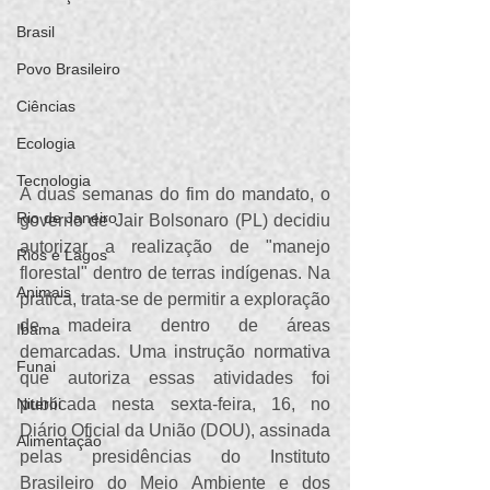
Brasil
Povo Brasileiro
Ciências
Ecologia
Tecnologia
A duas semanas do fim do mandato, o 
Rio de Janeiro
governo de Jair Bolsonaro (PL) decidiu 
autorizar a realização de "manejo 
Rios e Lagos
florestal" dentro de terras indígenas. Na 
Animais
prática, trata-se de permitir a exploração 
de madeira dentro de áreas 
Ibama
demarcadas. Uma instrução normativa 
Funai
que autoriza essas atividades foi 
publicada nesta sexta-feira, 16, no 
Niterói
Diário Oficial da União (DOU), assinada 
Alimentação
pelas presidências do Instituto 
Brasileiro do Meio Ambiente e dos 