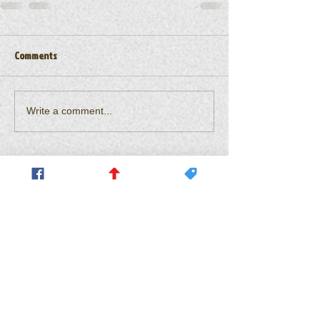
Comments
Write a comment...
A Rede Brasileira de Informação Ambiental
(REBIA) traz informação sobre meio ambiente e
ecologia e ações que são relevantes por todo o
mundo e conta com um time de repórteres de
primeira linha que estão de olho no planeta.