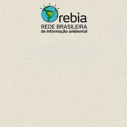
Gustav
Presid
REBIA e
Telefon
E-mail
A Rede Brasileira de Informação Ambiental
Redes 
(REBIA) traz informação sobre meio ambiente e
ecologia e ações que são relevantes por todo o
mundo e conta com um time de repórteres de
primeira linha que estão de olho no planeta.