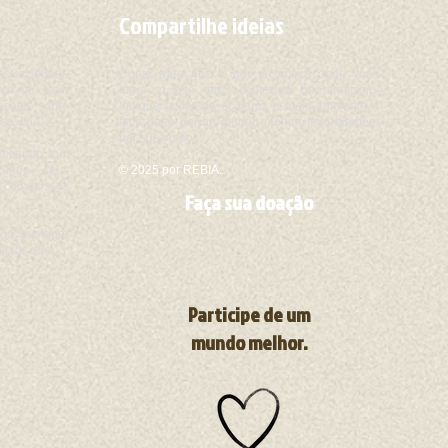
Compartilhe ideias
a Sociedade
Conte para nós o que acontece onde você
foco no meio
mora, o que tem acontecido no município,
ações sobre
indique ações de ecologia e meio ambiente e
sa vida.
faça parte de um mundo melhor feito também
por suas mãos.
ndicando ou
cando seus
© 2025 por REBIA.
os com nossos
Faça sua doação
do qualquer
o do site.
Participe de um
mundo melhor.