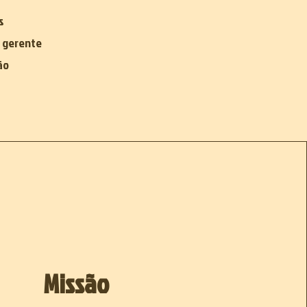
s
i gerente
ão
Missão