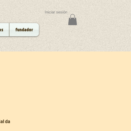
Iniciar sesión
os
fundador
al da