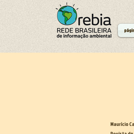
págin
Maurício C
Revista do