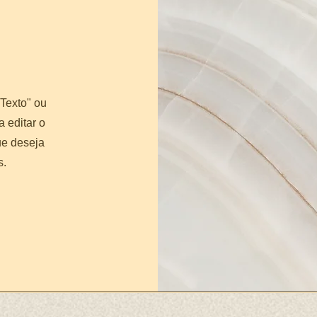
 Texto" ou
a editar o
ue deseja
s.