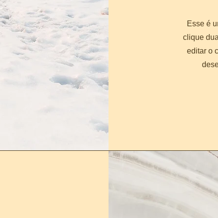
​Esse é u
clique du
editar o
dese