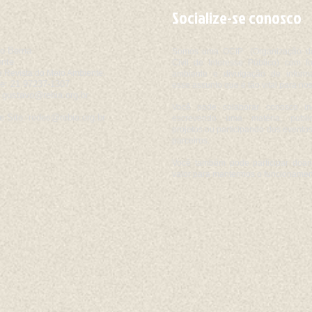
Socialize-se conosco
o Berna
Somos uma OCIP (Organização d
ente
Civil de Interesse Público) com 
 Revista do Meio Ambiente.
ambiente e divulgação de inform
e:
​21
97237
-1307
esse assunto que é tão vital para nos
:
gustavo@rebia.org.br
Você pode colaborar conosco i
e Site:
redes@rebia.org.br
escrevendo uma matéria, publi
projetos ou participando dos event
parceiros.
Você também pode participar doan
valor para mantermos o funcionament